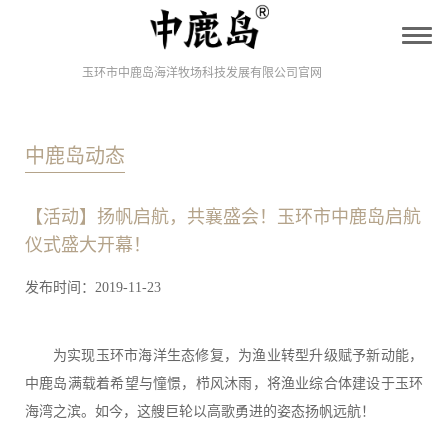
T
o
g
玉环市中鹿岛海洋牧场科技发展有限公司官网
g
l
e
n
中鹿岛动态
a
v
i
g
【活动】扬帆启航，共襄盛会！玉环市中鹿岛启航
a
t
仪式盛大开幕！
i
o
发布时间：2019-11-23
n
为实现玉环市海洋生态修复，为渔业转型升级赋予新动能，
中鹿岛满载着希望与憧憬，栉风沐雨，将渔业综合体建设于玉环
海湾之滨。如今，这艘巨轮以高歌勇进的姿态扬帆远航！