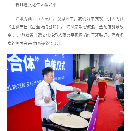
省非遗文化传人蒋兴平
渔歌为曲，渔人烹鱼。观摩环节，我们为来宾献上引人向往
的主题节目《古渔场的召唤》。
“海风亲吻碧波浪，金条夜舞是故
乡……”随着省非遗文化传承人蒋兴平现场唱作玉环鼓词，渔舟唱
晚的画面在来宾眼前徐徐展开。