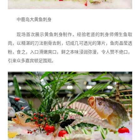
中鹿岛大黄鱼刺身
现场首次展示黄鱼刺身制作，经验老道的刺身师傅生鱼取
肉，以精湛的刀法剔骨去刺，切成几可透光的薄片，鱼肉晶莹透
粉，食之，入口滑嫩爽口，鲜之本味浸润弥漫，令人赞不绝口，
引来众多嘉宾顿足围观。