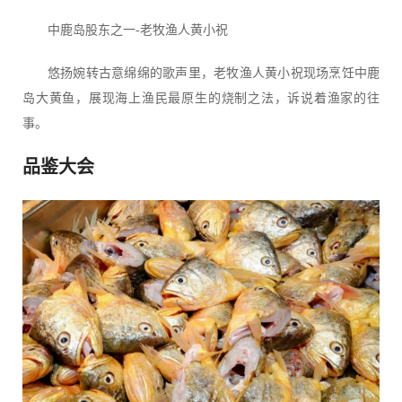
中鹿岛股东之一-老牧渔人黄小祝
悠扬婉转古意绵绵的歌声里，老牧渔人黄小祝现场烹饪中鹿
岛大黄鱼，展现海上渔民最原生的烧制之法，诉说着渔家的往
事。
品鉴大会