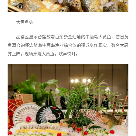
大黄鱼头
品鉴区展示台摆放着百余条金灿灿的中鹿岛大黄鱼，昔日黄
鱼满仓的怀念随着中鹿岛渔业综合体的建成变作现实。数名大厨
齐上阵，现场烹烧大黄鱼，炊声悦耳。