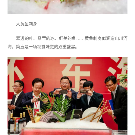
大黄鱼刺身
翠透的叶、晶莹的冰、鲜美的鱼……黄鱼刺身似涵逾山川河
海，简直是一场视觉味觉的双重盛宴。