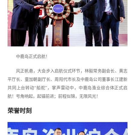
中鹿岛正式启航！
风正帆悬，大会步入启航仪式环节，林毅常务副会长、黄志
平厅长、童加朝副厅长、周阳代市长及中鹿岛公司董事长江建新
共同上台转动“船舵”，掌声雷动中，中鹿岛渔业综合体正式启
航！号角响起，起锚前进；前程似锦，无限风光！
荣誉时刻