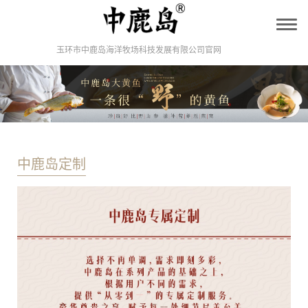
T
o
g
玉环市中鹿岛海洋牧场科技发展有限公司官网
g
l
e
n
a
v
i
g
a
中鹿岛定制
t
i
o
n