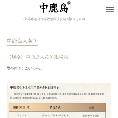
T
o
g
玉环市中鹿岛海洋牧场科技发展有限公司官网
g
l
e
n
中鹿岛大黄鱼
a
v
i
g
【规格】中鹿岛大黄鱼规格表
a
t
i
发布时间：2024-07-23
o
n