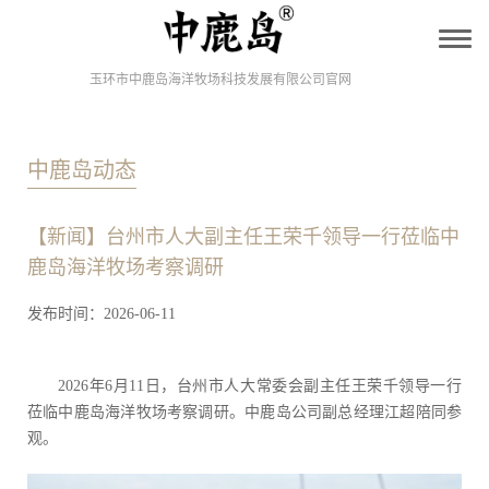
T
o
g
玉环市中鹿岛海洋牧场科技发展有限公司官网
g
l
e
n
中鹿岛动态
a
v
i
g
【新闻】台州市人大副主任王荣千领导一行莅临中
a
t
鹿岛海洋牧场考察调研
i
o
发布时间：2026-06-11
n
2026年6月11日，台州市人大常委会副主任王荣千领导一行
莅临中鹿岛海洋牧场考察调研。中鹿岛公司副总经理江超陪同参
观。