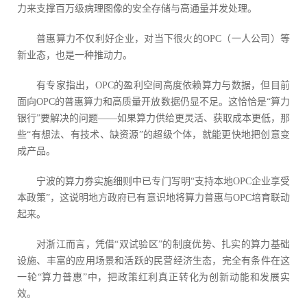
力来支撑百万级病理图像的安全存储与高通量并发处理。
普惠算力不仅利好企业，对当下很火的OPC（一人公司）等
新业态，也是一种推动力。
有专家指出，OPC的盈利空间高度依赖算力与数据，但目前
面向OPC的普惠算力和高质量开放数据仍显不足。这恰恰是“算力
银行”要解决的问题——如果算力供给更灵活、获取成本更低，那
些“有想法、有技术、缺资源”的超级个体，就能更快地把创意变
成产品。
宁波的算力券实施细则中已专门写明“支持本地OPC企业享受
本政策”，这说明地方政府已有意识地将算力普惠与OPC培育联动
起来。
对浙江而言，凭借“双试验区”的制度优势、扎实的算力基础
设施、丰富的应用场景和活跃的民营经济生态，完全有条件在这
一轮“算力普惠”中，把政策红利真正转化为创新动能和发展实
效。