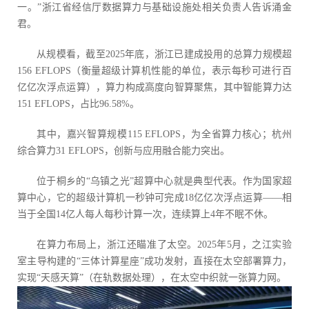
一。”浙江省经信厅数据算力与基础设施处相关负责人告诉涌金
君。
从规模看，截至2025年底，浙江已建成投用的总算力规模超
156 EFLOPS（衡量超级计算机性能的单位，表示每秒可进行‌百
亿亿次‌浮点运算），算力构成高度向智算聚焦，其中智能算力达
151 EFLOPS，占比96.58%。
其中，嘉兴智算规模115 EFLOPS，为全省算力核心；杭州
综合算力31 EFLOPS，创新与应用融合能力突出。
位于桐乡的“乌镇之光”超算中心就是典型代表。作为国家超
算中心，它的超级计算机一秒钟可完成18亿亿次浮点运算——相
当于全国14亿人每人每秒计算一次，连续算上4年不眠不休。
在算力布局上，浙江还瞄准了太空。2025年5月，之江实验
室主导构建的“三体计算星座”成功发射，直接在太空部署算力，
实现“天感天算”（在轨数据处理），在太空中织就一张算力网。