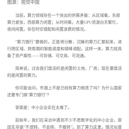
图源：视觉中国
当前，算力领域存在一个突出的供需矛盾：从区域看，东部
算力紧张，西部算力闲置；从时间看，大量GPU资源白天繁忙，
夜间闲置。存在时空错配和闲置浪费的情况。
“算力银行”要做的，正是将分散、沉睡的算力汇聚起来，进
行跨区域、跨周期的智能调度和错峰调配。这样一来，算力就具
备了资产属性——可存储、可交易、可流通。
简单说，过去我们盘活的是闲置的土地、厂房，现在要盘活
的是闲置的算力。
你可能会问，市面上不是已经有算力租赁了吗？为什么国家
还要专门搞“算力银行”？
答案是：中小企业实在太难了。
前些年，我们在采访中遇到不少不愿数字化的中小企业，原
因无非是“不想转、不会转、不敢转”。到了算力这里，情况似曾