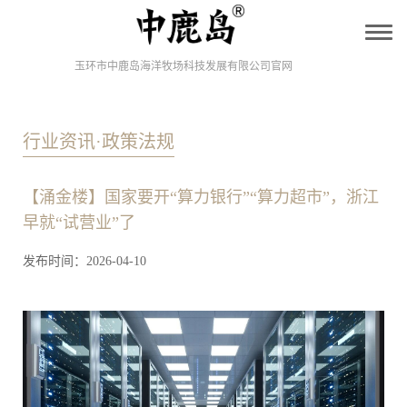
T
o
g
玉环市中鹿岛海洋牧场科技发展有限公司官网
g
l
e
n
行业资讯·政策法规
a
v
i
g
【涌金楼】国家要开“算力银行”“算力超市”，浙江
a
t
早就“试营业”了
i
o
发布时间：2026-04-10
n