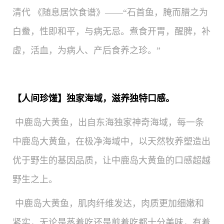
清代 《随息居饮食谱》——
“石首鱼，腌而腊之为
白鲞，
性即和平，与病无忌。煮食开胃，醒脾，补
虚，活血，为病人、产后食养之珍。”
【人间珍馐】独家海域，滋养独特口感。
中鹿岛大黄鱼，出自东海独家神奇海域，每一条
中鹿岛大黄鱼，在极净海域中，以天然牧养塑造出
优于野生的基因品质，让中鹿岛大黄鱼的口感超越
野生之上。
中鹿岛大黄鱼，肌肉纤维发达，肉质更加细嫩和
紧实，无论是蒸着吃还是煎着吃都十分美味，有着