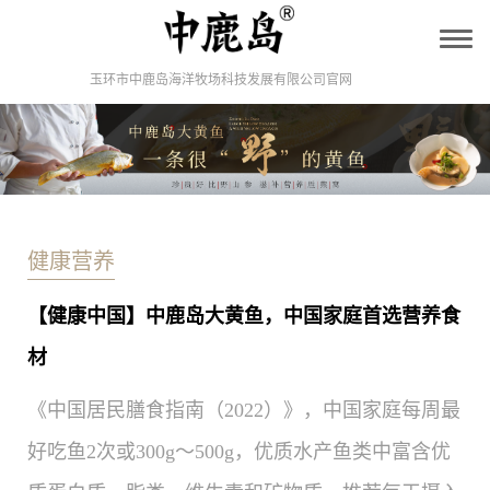
T
o
g
玉环市中鹿岛海洋牧场科技发展有限公司官网
g
l
e
n
a
v
i
g
a
健康营养
t
i
o
【健康中国】中鹿岛大黄鱼，中国家庭首选营养食
n
材
《中国居民膳食指南（2022）》，中国家庭每周最
好吃鱼2次或300g～500g，优质水产鱼类中富含优