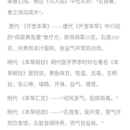
美食心得。他在《与人帖》中也写到：“石首鯗，
食之消瓜成水”。
唐代
·《开宝本草》——
唐代《开宝本草》中介绍
的“莼菜黄鱼羹”食疗方，即用莼菜15克，石首250
克，共煮煎浓汁服用，有益气开胃的功效。
明代·《本草纲目》
明代医学界李时珍在著名《本
草纲目》里则说，黄鱼味甘、性温、无毒，主明
目、安心神、填精、开淋、益气、健胃。
明代·《本草汇言》——
“动风发气，起痰助毒。”
明代·《本草经疏》——
“石首鱼，能开胃，胃气开
则饮食增，五脏皆得所养，而气自益矣。”