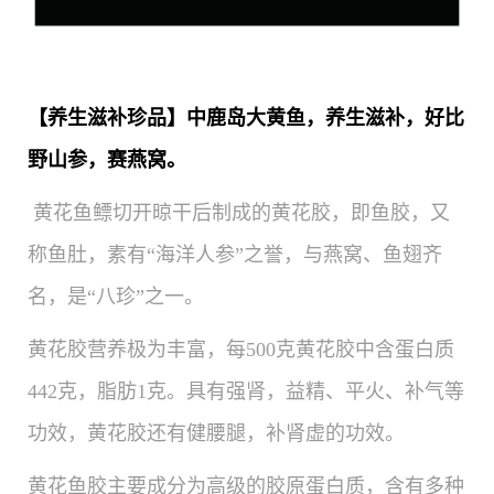
【养生滋补珍品】中鹿岛大黄鱼，养生滋补，好比
野山参，赛燕窝。
黄花鱼鳔切开晾干后制成的黄花胶，即鱼胶，又
称鱼肚，素有
“海洋人参”
之誉，与燕窝、鱼翅齐
名，是
“八珍”之一。
黄花胶营养极为丰富，每500克黄花胶中含蛋白质
442克，脂肪1克。具有强肾，益精、平火、补气等
功效，黄花胶还有健腰腿，补肾虚的功效。
黄花鱼胶主要成分为高级的胶原蛋白质，含有多种