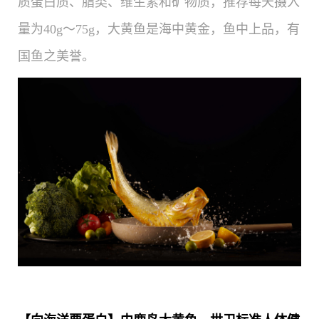
质蛋白质、脂类、维生素和矿物质，推荐每天摄入
量为40g～75g，大黄鱼是海中黄金，鱼中上品，有
国鱼之美誉。